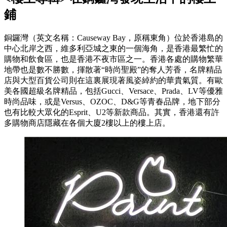
鋪
銅鑼灣（英文名稱：Causeway Bay，原稱東角）位於香港島的
中心北岸之西，維多利亞城之東的一個海角，是香港最繁忙的
購物和飲食區，也是香港不夜市區之一。香港各處的購物繁華
地帶也是數不勝數，揮散著“時尚聖殿”的奪人芳香，名牌精品
店與大型百貨公司則在這裏展現著風姿綽約的華貴氣質。有歐
美各國超級名牌精品，包括Gucci、Versace、Prada、LV等優雅
時尚品味，或是Versus、OZOC、D&G等青春品牌，地下部分
也有比較大眾化的Esprit、U2等新款商品。其實，香港還有許
多購物商店隱藏在各個大廈2樓以上的樓上店。