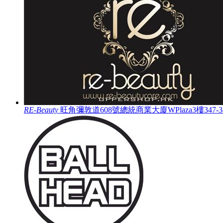
RE-Beauty
旺角彌敦道608號總統商業大廈WPlaza3樓347-348鋪