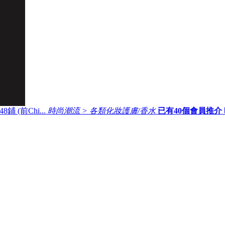
 (前Chi...
時尚潮流 > 各類化妝護膚/香水
已有
40
個會員推介