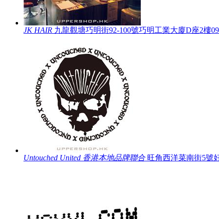
JK HAIR
九龍觀塘巧明街92-100號巧明工業大廈D座2樓0
Untouched United 香港本地品牌聯合
旺角西洋菜南街5號好