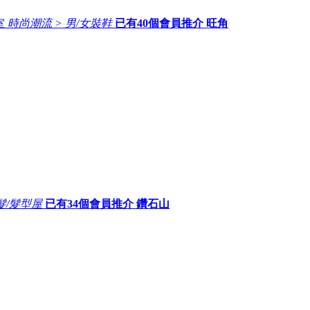
室
時尚潮流 > 男/女裝鞋
已有
40
個會員推介
旺角
髮/髮型屋
已有
34
個會員推介
鑽石山