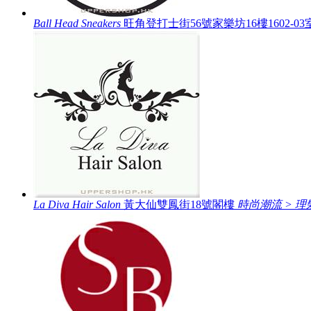
Ball Head Sneakers
旺角登打士街56號家樂坊16樓1602-03
La Diva Hair Salon
黃大仙雙鳳街18號閣樓
時尚潮流 > 理