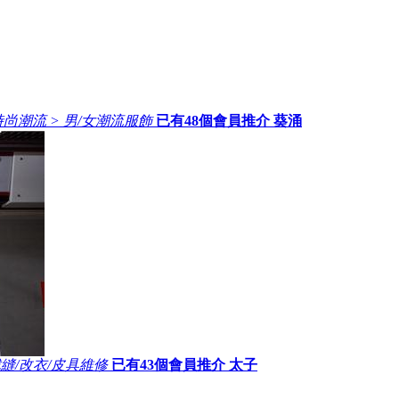
時尚潮流 > 男/女潮流服飾
已有
48
個會員推介
葵涌
裁縫/改衣/皮具維修
已有
43
個會員推介
太子