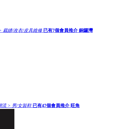
> 裁縫/改衣/皮具維修
已有
7
個會員推介
銅鑼灣
流 > 男/女裝鞋
已有
47
個會員推介
旺角