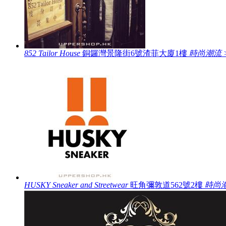
852 Tailor House
銅鑼灣景隆街6號渣菲大廈1樓
時尚潮流 
HUSKY Sneaker and Streetwear
旺角彌敦道562號2樓
時尚潮