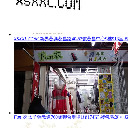
XSXXL.COM
新界葵興葵昌路40-52號葵昌中心9樓913室
Fun 衣
太子彌敦道760號聯合廣場1樓174室
時尚潮流 > 