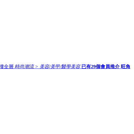
5樓全層
時尚潮流 > 美容/美甲/醫學美容
已有
29
個會員推介
旺角