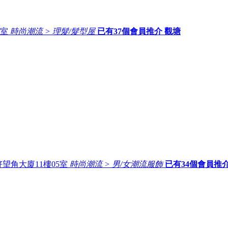
9室
時尚潮流 > 理髮/髮型屋
已有
37
個會員推介
觀塘
望角大廈11樓05室
時尚潮流 > 男/女潮流服飾
已有
34
個會員推