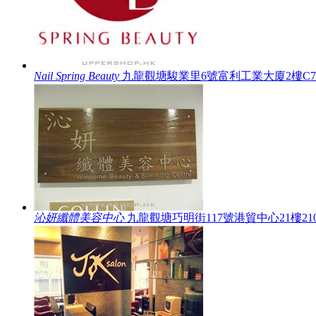
Nail Spring Beauty
九龍觀塘駿業里6號富利工業大廈2樓C
沁妍纖體美容中心
九龍觀塘巧明街117號港貿中心21樓2106