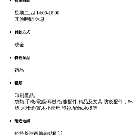
營業時間
星期二,四 14:00-18:00
其他時間 休息
付款方式
現金
特色産品
禮品
種類
印刷產品。
袋類,手機/電腦/耳機/智能配件,精品及文具,防疫配件，杯
墊,月球燈/實木小夜燈,印衫,配飾,水樽等
附近地鐵
位於荃灣西地鐵站附近