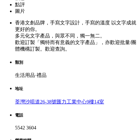
點評
圖片
香港文創品牌，手寫文字設計，手寫的溫度 以文字成就
更好的你。
多元化文字產品，與眾不同，獨一無二。
歡迎訂製「獨特而有意義的文字產品」，亦歡迎批量/團
體機構訂製。歡迎查詢。
類別
生活用品·禮品
地址
荃灣沙咀道26-38號匯力工業中心9樓14室
電話
5542 3604