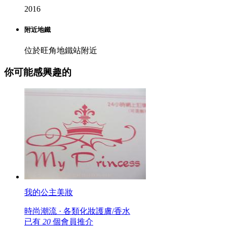
2016
附近地鐵
位於旺角地鐵站附近
你可能感興趣的
我的公主美妝
時尚潮流 · 各類化妝護膚/香水
已有
20
個會員推介