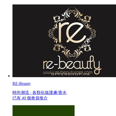
RE-Beauty
時尚潮流 · 各類化妝護膚/香水
已有
40
個會員推介