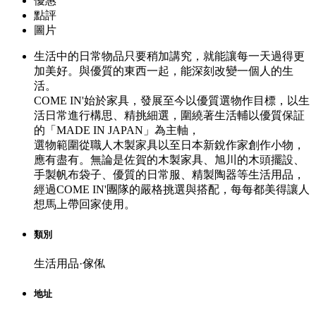
優惠
點評
圖片
生活中的日常物品只要稍加講究，就能讓每一天過得更
加美好。與優質的東西一起，能深刻改變一個人的生
活。
COME IN'始於家具，發展至今以優質選物作目標，以生
活日常進行構思、精挑細選，圍繞著生活輔以優質保証
的「MADE IN JAPAN」為主軸，
選物範圍從職人木製家具以至日本新銳作家創作小物，
應有盡有。無論是佐賀的木製家具、旭川的木頭擺設、
手製帆布袋子、優質的日常服、精製陶器等生活用品，
經過COME IN'團隊的嚴格挑選與搭配，每每都美得讓人
想馬上帶回家使用。
類別
生活用品·傢俬
地址