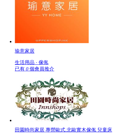
瑜意家居
生活用品 · 傢俬
已有
0
個會員推介
田園時尚家居 專營歐式.北歐實木傢俬 兒童床