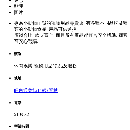
優惠
點評
圖片
專為小動物而設的寵物用品專賣店. 有多種不同品牌及種
類的小動物食品, 用品可供選擇.
價錢合理, 款式齊全, 而且所有產品都符合安全標準. 顧客
可安心選購.
類別
休閑娛樂·寵物用品/食品及服務
地址
旺角通菜街148號閣樓
電話
5109 3211
營業時間