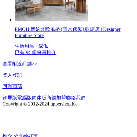
EMOH 簡約北歐風格 [實木傢俬] 觀塘店 | Designer
Furniture Store
生活用品 · 傢俬
已有
94
個會員推介
查看附近商舖>>
登入
登記
回到頂部
觸屏版
電腦版
简体版
商舖加盟
聯絡我們
Copyright © 2012-2024 uppershop.hk
推介
分享給好友