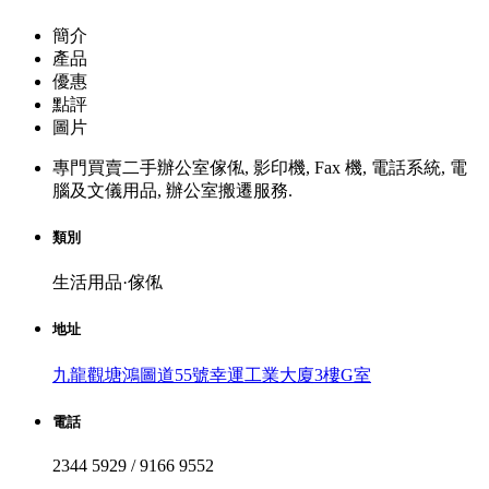
簡介
產品
優惠
點評
圖片
專門買賣二手辦公室傢俬, 影印機, Fax 機, 電話系統, 電
腦及文儀用品, 辦公室搬遷服務.
類別
生活用品·傢俬
地址
九龍觀塘鴻圖道55號幸運工業大廈3樓G室
電話
2344 5929 / 9166 9552