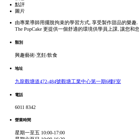
點評
圖片
由專業導師用擺脫拘束的學習方式, 享受製作甜品的樂趣.
The PopCake 更提供一個舒適的環境供學員上課, 讓您
類別
興趣藝術·烹飪/飲食
地址
九龍觀塘道472-484號觀塘工業中心第一期6樓F室
電話
6011 8342
營業時間
星期一至五 10:00-17:00