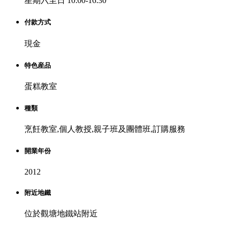
星期六至日 10:00-16:30
付款方式
現金
特色産品
蛋糕教室
種類
烹飪教室,個人教授,親子班及團體班,訂購服務
開業年份
2012
附近地鐵
位於觀塘地鐵站附近