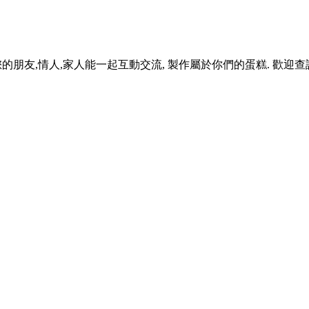
和您的朋友,情人,家人能一起互動交流, 製作屬於你們的蛋糕. 歡迎查