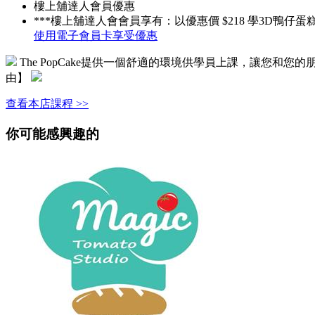
樓上舖達人會員優惠
***樓上舖達人會會員享有：以優惠價 $218 學3D鴨仔蛋糕 (
使用電子會員卡享受優惠
The PopCake提供一個舒適的環境供學員上課，讓您
由
】
查看本店課程 >>
你可能感興趣的