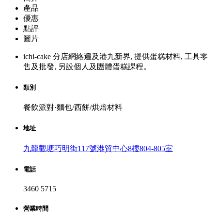
產品
優惠
點評
圖片
ichi-cake 分店網絡遍及港九新界, 提供蛋糕材料, 工具零
售及批發, 另設個人及團體蛋糕課程。
類別
餐飲派對·麵包/西餅/烘焙材料
地址
九龍觀塘巧明街117號港貿中心8樓804-805室
電話
3460 5715
營業時間