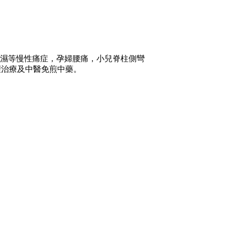
濕等慢性痛症，孕婦腰痛，小兒脊柱側彎
,物理治療及中醫免煎中藥。