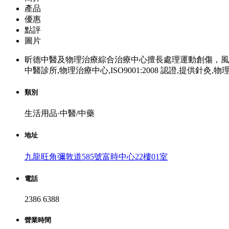
產品
優惠
點評
圖片
昕德中醫及物理治療綜合治療中心擅長處理運動創傷，風
中醫診所,物理治療中心,ISO9001:2008 認證,提供針灸
類別
生活用品·中醫/中藥
地址
九龍旺角彌敦道585號富時中心22樓01室
電話
2386 6388
營業時間