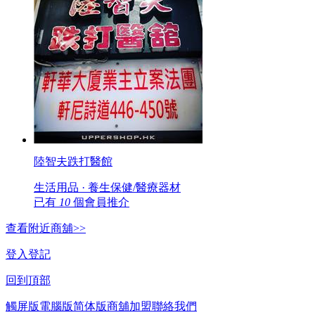
陸智夫跌打醫館
生活用品 · 養生保健/醫療器材
已有
10
個會員推介
查看附近商舖>>
登入
登記
回到頂部
觸屏版
電腦版
简体版
商舖加盟
聯絡我們