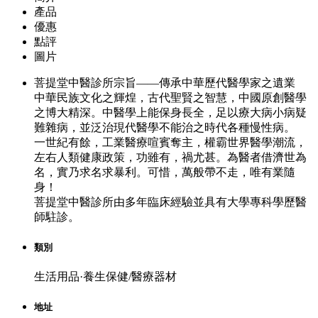
產品
優惠
點評
圖片
菩提堂中醫診所宗旨——傳承中華歷代醫學家之遺業
中華民族文化之輝煌，古代聖賢之智慧，中國原創醫學
之博大精深。中醫學上能保身長全，足以療大病小病疑
難雜病，並泛治現代醫學不能治之時代各種慢性病。
一世紀有餘，工業醫療喧賓奪主，權霸世界醫學潮流，
左右人類健康政策，功雖有，禍尤甚。為醫者借濟世為
名，實乃求名求暴利。可惜，萬般帶不走，唯有業隨
身！
菩提堂中醫診所由多年臨床經驗並具有大學專科學歷醫
師駐診。
類別
生活用品·養生保健/醫療器材
地址