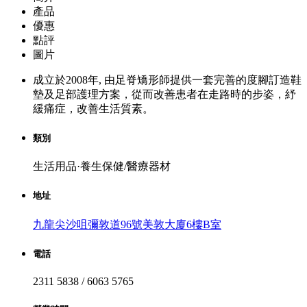
產品
優惠
點評
圖片
成立於2008年, 由足脊矯形師提供一套完善的度腳訂造鞋
墊及足部護理方案，從而改善患者在走路時的步姿，紓
緩痛症，改善生活質素。
類別
生活用品·養生保健/醫療器材
地址
九龍尖沙咀彌敦道96號美敦大廈6樓B室
電話
2311 5838 / 6063 5765