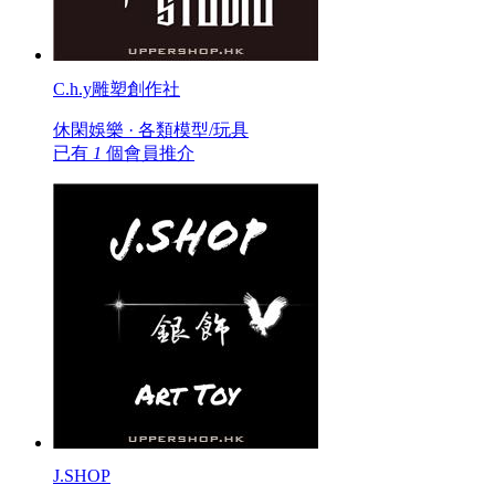
C.h.y雕塑創作社
休閑娛樂 · 各類模型/玩具
已有
1
個會員推介
J.SHOP