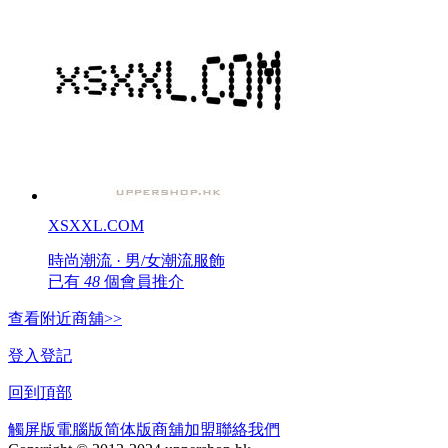
XSXXL.COM
時尚潮流 · 男/女潮流服飾
已有
48
個會員推介
查看附近商舖>>
登入
登記
回到頂部
觸屏版
電腦版
简体版
商舖加盟
聯絡我們