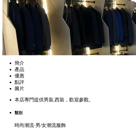
簡介
產品
優惠
點評
圖片
本店專門提供男裝,西裝，歡迎參觀。
類別
時尚潮流·男/女潮流服飾