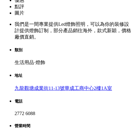
優惠
點評
圖片
我們是一間專業提供Led燈飾照明，可以為你的裝修設
計提供燈飾訂制，部分產品銷往海外，款式新穎，價格
廠價直銷。
類別
生活用品·燈飾
地址
九龍觀塘成業街11-13號華成工商中心2樓1A室
電話
2772 6088
營業時間