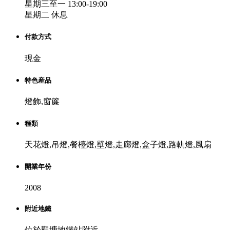
星期三至一 13:00-19:00
星期二 休息
付款方式
現金
特色産品
燈飾,窗簾
種類
天花燈,吊燈,餐檯燈,壁燈,走廊燈,盒子燈,路軌燈,風扇
開業年份
2008
附近地鐵
位於觀塘地鐵站附近