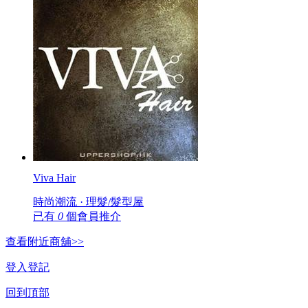
Viva Hair
時尚潮流 · 理髮/髮型屋
已有
0
個會員推介
查看附近商舖>>
登入
登記
回到頂部