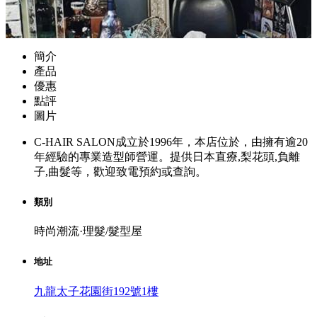
簡介
產品
優惠
點評
圖片
C-HAIR SALON成立於1996年，本店位於，由擁有逾20
年經驗的專業造型師營運。提供日本直療,梨花頭,負離
子,曲髮等，歡迎致電預約或查詢。
類別
時尚潮流·理髮/髮型屋
地址
九龍太子花園街192號1樓