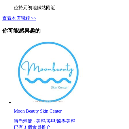
位於元朗地鐵站附近
查看本店課程 >>
你可能感興趣的
Moon Beauty Skin Center
時尚潮流 · 美容/美甲/醫學美容
已有
1
個會員推介