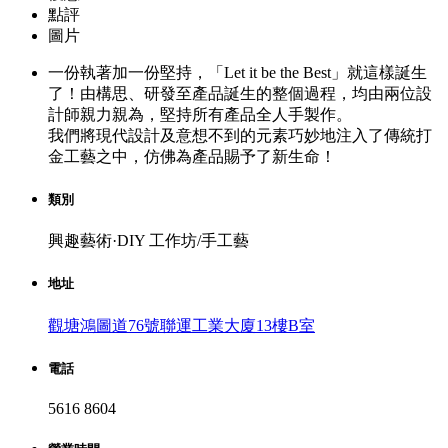
點評
圖片
一份執著加一份堅持，「Let it be the Best」就這樣誕生
了！由構思、研發至產品誕生的整個過程，均由兩位設
計師親力親為，堅持所有產品全人手製作。
我們將現代設計及意想不到的元素巧妙地注入了傳統打
金工藝之中，仿佛為產品賜予了新生命！
類別
興趣藝術·DIY 工作坊/手工藝
地址
觀塘鴻圖道76號聯運工業大廈13樓B室
電話
5616 8604