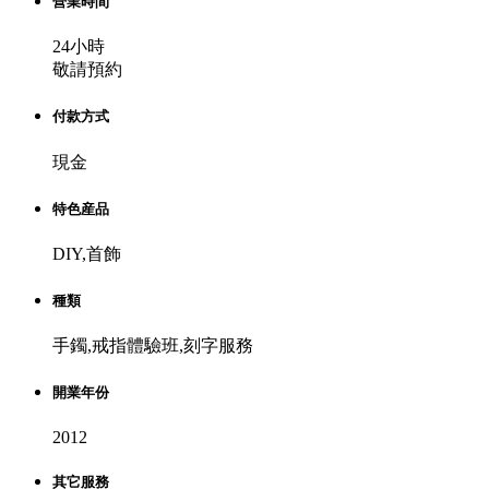
營業時間
24小時
敬請預約
付款方式
現金
特色産品
DIY,首飾
種類
手鐲,戒指體驗班,刻字服務
開業年份
2012
其它服務