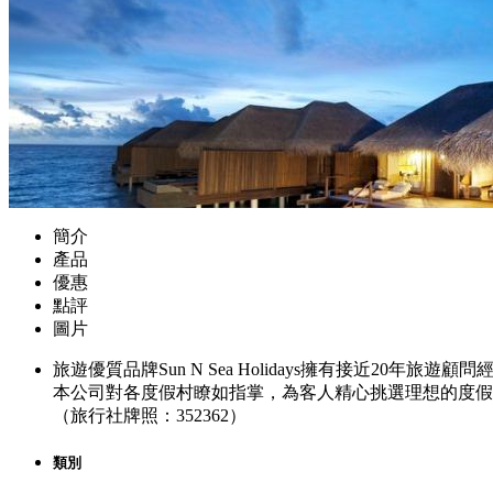
簡介
產品
優惠
點評
圖片
旅遊優質品牌Sun N Sea Holidays擁有接近
本公司對各度假村瞭如指掌，為客人精心挑選理想的度假
（旅行社牌照：352362）
類別