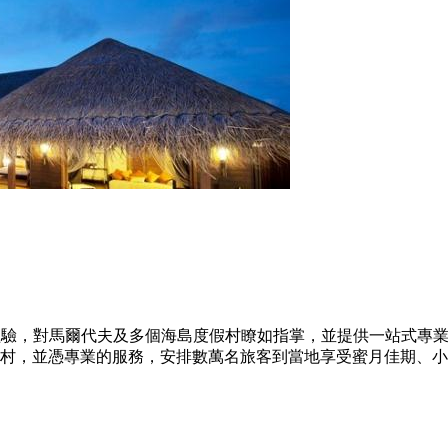
20年旅遊顧問經驗，對馬爾代夫及多個海島度假村瞭如指掌，並提供一
村，並憑專業的服務，安排數萬名旅客到當地享受蜜月佳期、小