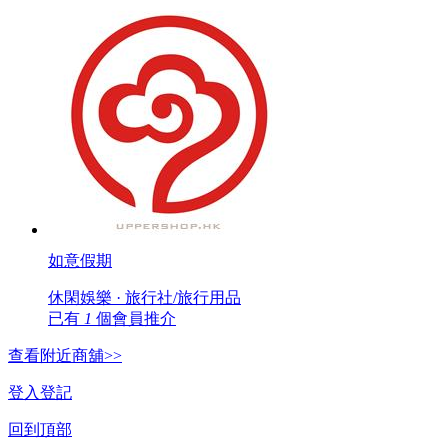
如意假期
休閑娛樂 · 旅行社/旅行用品
已有
1
個會員推介
查看附近商舖>>
登入
登記
回到頂部