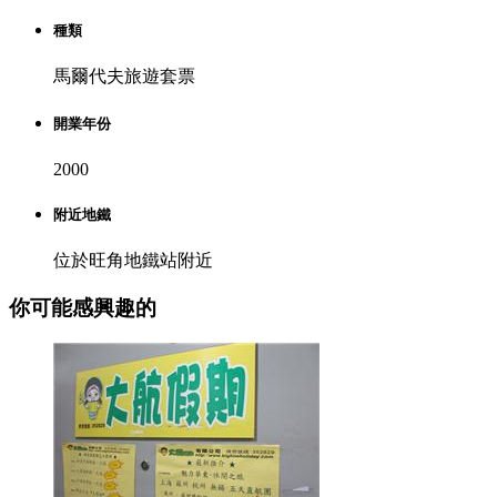
種類
馬爾代夫旅遊套票
開業年份
2000
附近地鐵
位於旺角地鐵站附近
你可能感興趣的