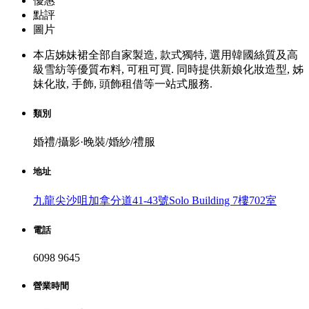
優惠
點評
圖片
本店姊妹裙全部自家製造, 款式獨特, 選用韓國絲質及高
級雪紡等優質布料, 可租可買. 同時提供新娘化妝造型, 姊
妹化妝, 手飾, 頭飾租借等一站式服務.
類別
婚禮/攝影·晚裝/婚紗/禮服
地址
九龍尖沙咀加拿分道41-43號Solo Building 7樓702室
電話
6098 9645
營業時間