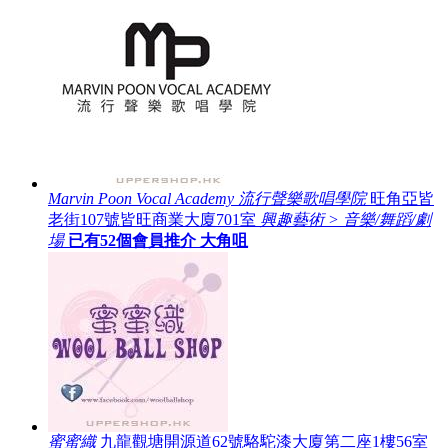
Marvin Poon Vocal Academy 流行聲樂歌唱學院
旺角亞皆
老街107號皆旺商業大廈701室
興趣藝術 > 音樂/舞蹈/劇
場
已有
52
個會員推介
大角咀
蜜蜜織
九龍觀塘開源道62號駱駝漆大廈第二座1樓56室