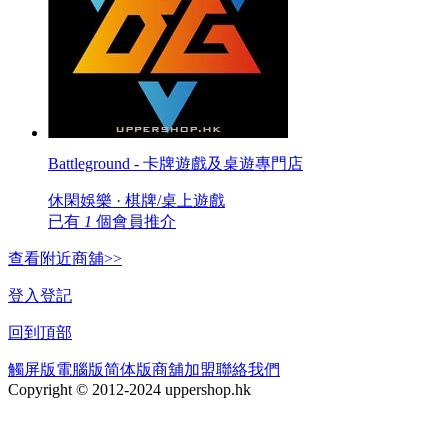
Battleground - 卡牌遊戲及桌遊專門店
休閑娛樂 · 棋牌/桌上遊戲
已有
1
個會員推介
查看附近商舖>>
登入
登記
回到頂部
觸屏版
電腦版
简体版
商舖加盟
聯絡我們
Copyright © 2012-2024 uppershop.hk