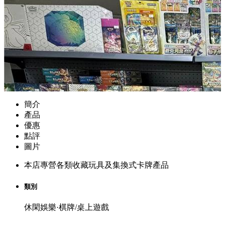
簡介
產品
優惠
點評
圖片
本店專營各類收藏玩具及集換式卡牌產品
類別
休閑娛樂·棋牌/桌上遊戲