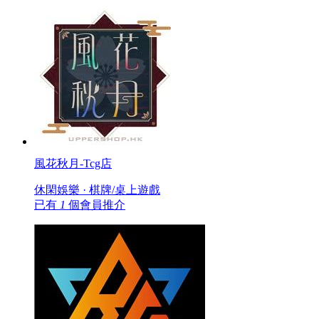
風花秋月-Tcg店
休閑娛樂 · 棋牌/桌上遊戲
已有
1
個會員推介