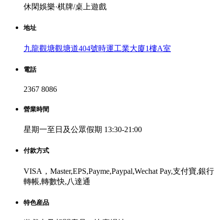
休閑娛樂·棋牌/桌上遊戲
地址
九龍觀塘觀塘道404號時運工業大廈1樓A室
電話
2367 8086
營業時間
星期一至日及公眾假期 13:30-21:00
付款方式
VISA，Master,EPS,Payme,Paypal,Wechat Pay,支付寶,銀行
轉帳,轉數快,八達通
特色産品