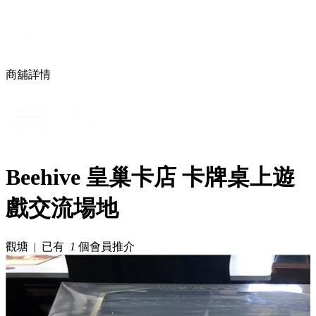
商舖詳情
Beehive 皇巢卡店 卡牌桌上遊
戲交流場地
觀塘 | 已有
1
個會員推介