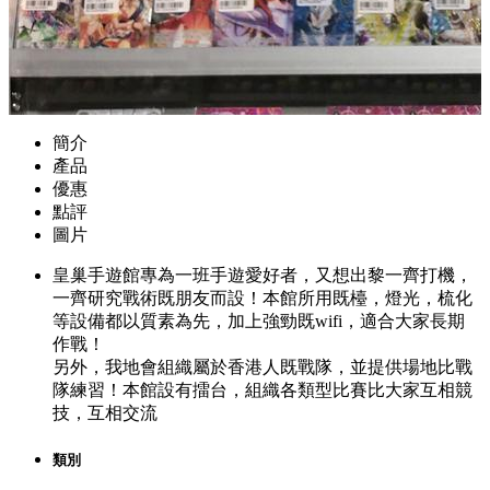
簡介
產品
優惠
點評
圖片
皇巢手遊館專為一班手遊愛好者，又想出黎一齊打機，
一齊研究戰術既朋友而設！本館所用既檯，燈光，梳化
等設備都以質素為先，加上強勁既wifi，適合大家長期
作戰！
另外，我地會組織屬於香港人既戰隊，並提供場地比戰
隊練習！本館設有擂台，組織各類型比賽比大家互相競
技，互相交流
類別