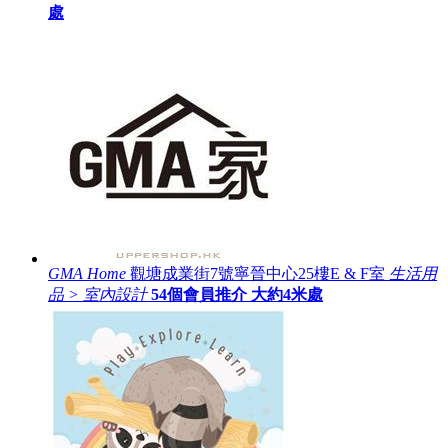
處
GMA Home
觀塘成業街7號寧晉中心25樓E & F室
生活用
品 > 室內設計
54
個會員推介
大約4米處